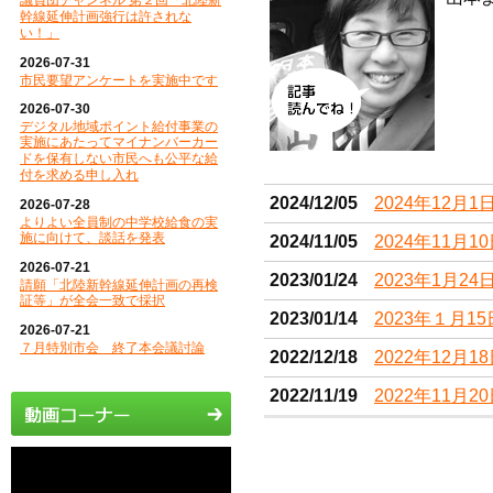
議員団チャンネル 第２回「北陸新
幹線延伸計画強行は許されな
い！」
2026-07-31
市民要望アンケートを実施中です
2026-07-30
デジタル地域ポイント給付事業の
実施にあたってマイナンバーカー
ドを保有しない市民へも公平な給
付を求める申し入れ
2024/12/05
2024年12月
2026-07-28
よりよい全員制の中学校給食の実
施に向けて、談話を発表
2024/11/05
2024年11月
2026-07-21
2023/01/24
2023年1月2
請願「北陸新幹線延伸計画の再検
証等」が全会一致で採択
2023/01/14
2023年１月
2026-07-21
７月特別市会 終了本会議討論
2022/12/18
2022年12月
2022/11/19
2022年11月